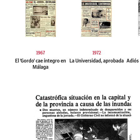
1967
1972
El 'Gordo' cae íntegro en
La Universidad, aprobada
Adiós
Málaga