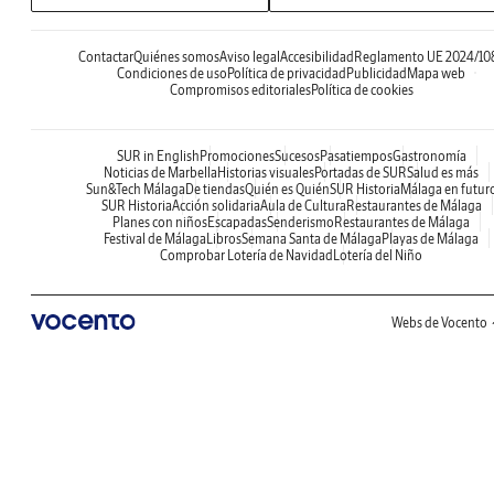
Contactar
Quiénes somos
Aviso legal
Accesibilidad
Reglamento UE 2024/10
Condiciones de uso
Política de privacidad
Publicidad
Mapa web
Compromisos editoriales
Política de cookies
SUR in English
Promociones
Sucesos
Pasatiempos
Gastronomía
Noticias de Marbella
Historias visuales
Portadas de SUR
Salud es más
Sun&Tech Málaga
De tiendas
Quién es Quién
SUR Historia
Málaga en futur
SUR Historia
Acción solidaria
Aula de Cultura
Restaurantes de Málaga
Planes con niños
Escapadas
Senderismo
Restaurantes de Málaga
Festival de Málaga
Libros
Semana Santa de Málaga
Playas de Málaga
Comprobar Lotería de Navidad
Lotería del Niño
Webs de Vocento