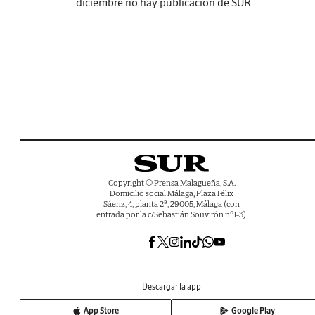
diciembre no hay publicación de SUR
Copyright © Prensa Malagueña, S.A.
Domicilio social Málaga, Plaza Félix
Sáenz, 4, planta 2ª, 29005, Málaga (con
entrada por la c/Sebastián Souvirón nº1-3).
Descargar la app
App Store
Google Play